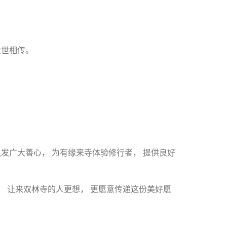
世世相传。
队发广大善心， 为有缘来寺体验修行者， 提供良好
， 让来双林寺的人更想， 更愿意传递这份美好愿